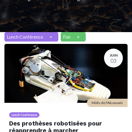
Lunch Conférence
×
Fun
×
JUIN
03
Midis de l'AILouvain
Lunch Conférence
Des prothèses robotisées pour
réapprendre à marcher