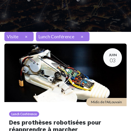
Visite
×
Lunch Conférence
×
JUIN
03
Midis de l'AILouvain
Lunch Conférence
Des prothèses robotisées pour
réapprendre à marcher