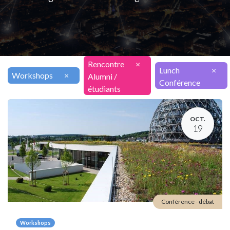
Rencontre
×
Lunch
×
Workshops
×
Alumni /
Conférence
étudiants
OCT.
19
Conférence - débat
Workshops