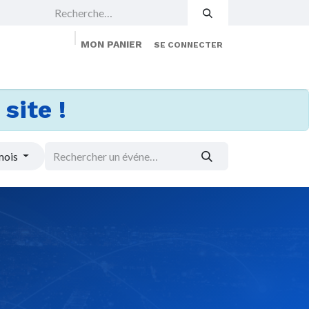
MON PANIER
SE CONNECTER
 Events
Jobs
À propos
Membership
site !
mois