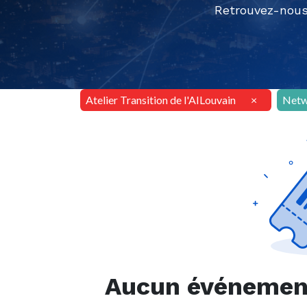
Retrouvez-nous
Atelier Transition de l'AILouvain
×
Netw
Aucun événement 