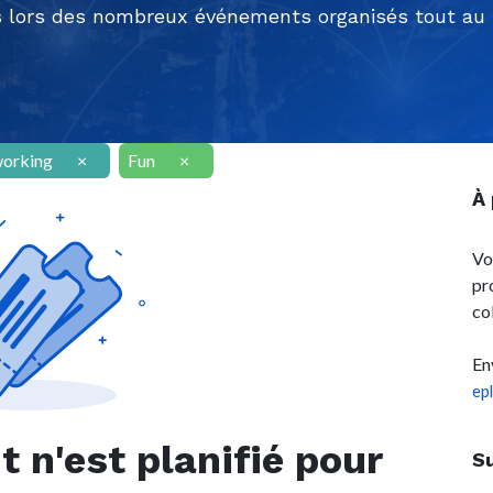
 lors des nombreux événements organisés tout au l
orking
×
Fun
×
À
Vo
pr
co
En
ep
n'est planifié pour
S