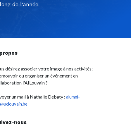
ong de l'année.
 propos
us désirez associer votre image à nos activités;
omouvoir ou organiser un événement en
llaboration l'AILouvain ?
voyer un mail à Nathalie Debaty :
alumni-
l@uclouvain.be
uivez-nous