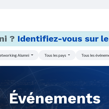
Accueil
Services
Actus et
ni ?
Identifiez-vous sur le 
etworking Alumni
Tous les pays
Tous les événem
Événements