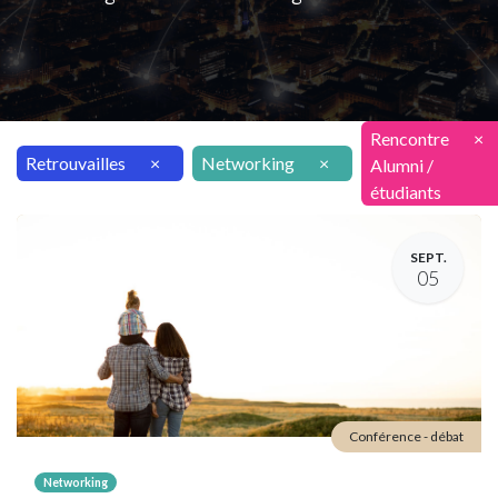
Rencontre
×
Retrouvailles
×
Networking
×
Alumni /
étudiants
SEPT.
05
Conférence - débat
Networking