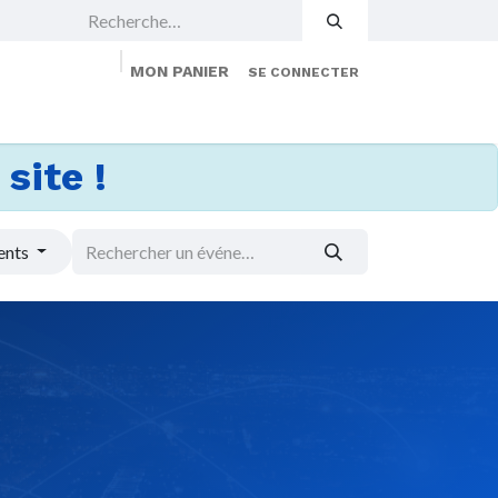
MON PANIER
SE CONNECTER
 Events
Jobs
À propos
Membership
site !
ents