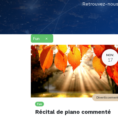
Retrouvez-nous
Fun
×
NOV.
17
Divertissemen
Fun
Récital de piano commenté