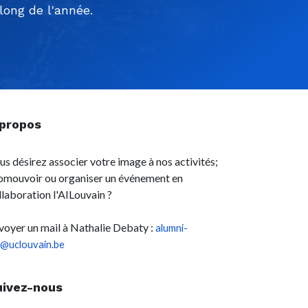
ong de l'année.
 propos
us désirez associer votre image à nos activités;
omouvoir ou organiser un événement en
llaboration l'AILouvain ?
voyer un mail à Nathalie Debaty :
alumni-
l@uclouvain.be
uivez-nous