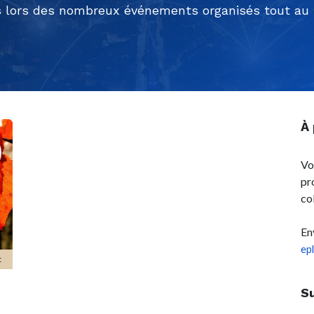
 lors des nombreux événements organisés tout au l
À
Vo
pr
co
En
ep
t
S