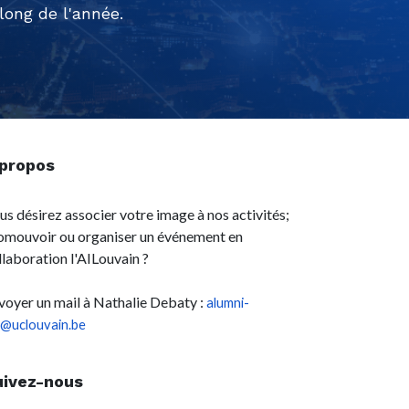
ong de l'année.
 propos
us désirez associer votre image à nos activités;
omouvoir ou organiser un événement en
llaboration l'AILouvain ?
voyer un mail à Nathalie Debaty :
alumni-
l@uclouvain.be
uivez-nous