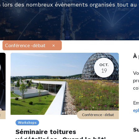
 lors des nombreux événements organisés tout au l
Conférence -débat
×
À
OCT.
19
Vo
pr
co
En
ep
t
Conférence - débat
Workshops
S
Séminaire toitures