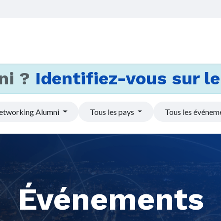
Accueil
Services
Actus et
ni ?
Identifiez-vous sur le 
etworking Alumni
Tous les pays
Tous les événem
Événements