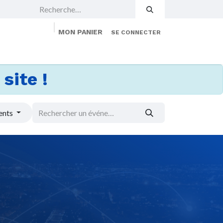
MON PANIER
SE CONNECTER
 Events
Jobs
À propos
Membership
site !
ents