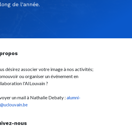
ong de l'année.
 propos
us désirez associer votre image à nos activités;
omouvoir ou organiser un événement en
llaboration l'AILouvain ?
voyer un mail à Nathalie Debaty :
alumni-
l@uclouvain.be
uivez-nous