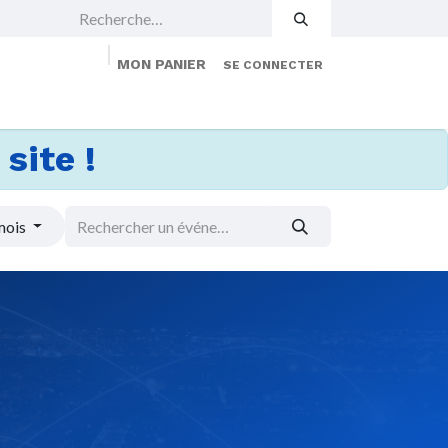
MON PANIER
SE CONNECTER
 Events
Jobs
À propos
Membership
site !
mois