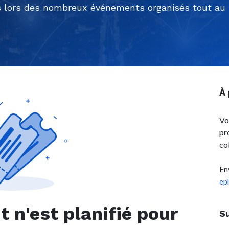
 lors des nombreux événements organisés tout au l
À
Vo
pr
co
En
ep
n'est planifié pour
S