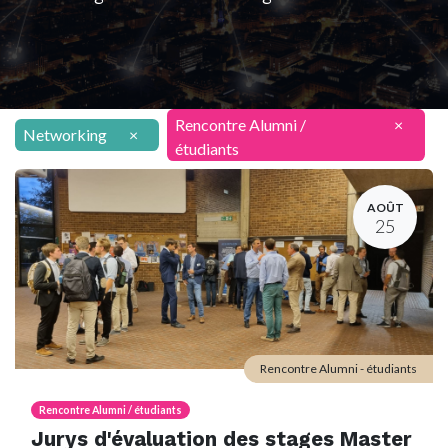
Rencontre Alumni /
×
Networking
×
étudiants
AOÛT
25
Rencontre Alumni - étudiants
Rencontre Alumni / étudiants
Jurys d'évaluation des stages Master