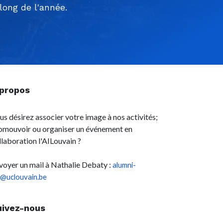
ong de l'année.
 propos
us désirez associer votre image à nos activités;
omouvoir ou organiser un événement en
llaboration l'AILouvain ?
voyer un mail à Nathalie Debaty :
alumni-
l@uclouvain.be
uivez-nous