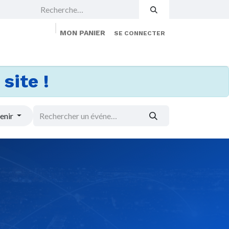
MON PANIER
SE CONNECTER
 Events
Jobs
À propos
Membership
site !
enir