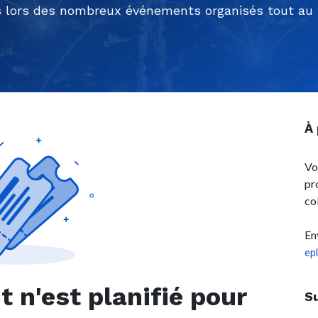
 lors des nombreux événements organisés tout au l
À
Vo
pr
co
En
ep
n'est planifié pour
S