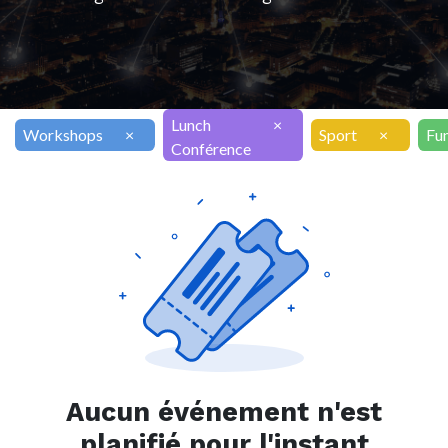
Lunch
×
Workshops
×
Sport
×
Fu
Conférence
Aucun événement n'est
planifié pour l'instant