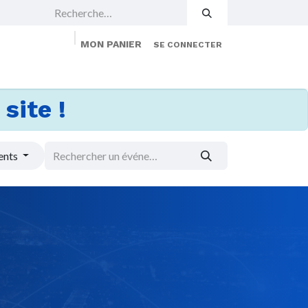
MON PANIER
SE CONNECTER
 Events
Jobs
À propos
Membership
site !
ents