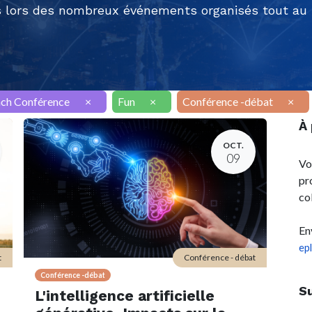
 lors des nombreux événements organisés tout au l
nch Conférence
×
Fun
×
Conférence -débat
×
À
OCT.
09
Vo
pr
co
En
ep
t
Conférence - débat
Conférence -débat
S
L'intelligence artificielle