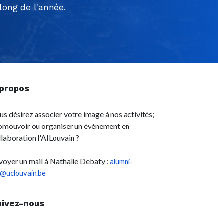
ong de l'année.
 propos
us désirez associer votre image à nos activités;
omouvoir ou organiser un événement en
llaboration l'AILouvain ?
voyer un mail à Nathalie Debaty :
alumni-
l@uclouvain.be
uivez-nous