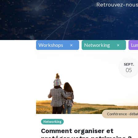
Retrouvez-nous
Workshops
×
Networking
×
Lu
SEPT.
05
Conférence - déba
Networking
Comment organiser et