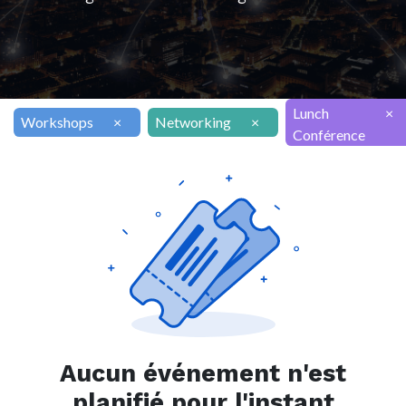
Lunch
×
Workshops
×
Networking
×
Conférence
Aucun événement n'est
planifié pour l'instant