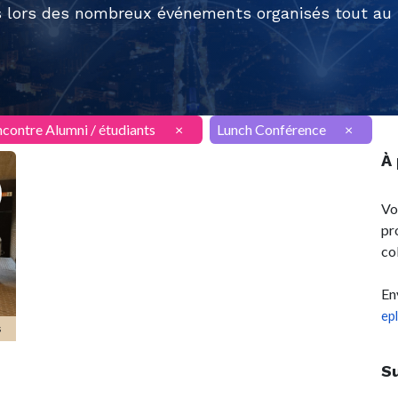
 lors des nombreux événements organisés tout au l
contre Alumni / étudiants
×
Lunch Conférence
×
À
Vo
pr
co
En
ep
s
S