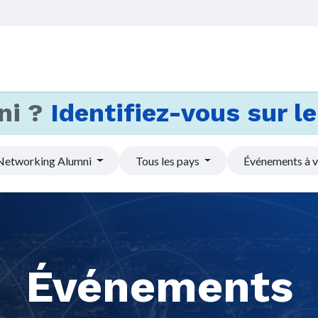
Accueil
Services
Actus et
ni ?
Identifiez-vous sur le 
Networking Alumni
Tous les pays
Événements à v
Événements