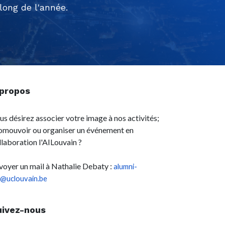
ong de l'année.
 propos
us désirez associer votre image à nos activités;
omouvoir ou organiser un événement en
llaboration l'AILouvain ?
voyer un mail à Nathalie Debaty :
alumni-
l@uclouvain.be
uivez-nous