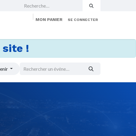
MON PANIER
SE CONNECTER
 Events
Jobs
À propos
Membership
site !
enir