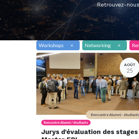
Retrouvez-nous
Workshops
×
Networking
×
Ren
AOÛT
25
Rencontre Alumni - étudiant
Rencontre Alumni / étudiants
Jurys d'évaluation des stages