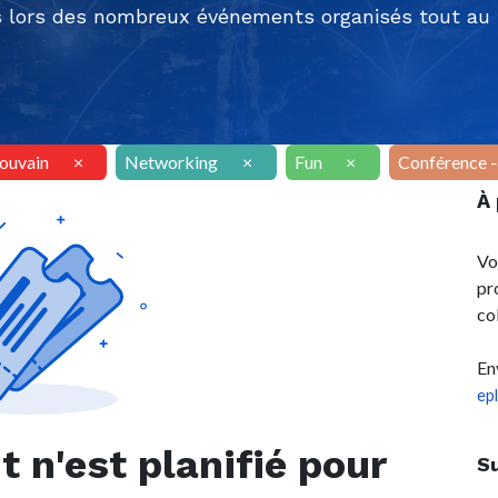
 lors des nombreux événements organisés tout au l
Louvain
×
Networking
×
Fun
×
Conférence 
À
Vo
pr
co
En
ep
n'est planifié pour
S