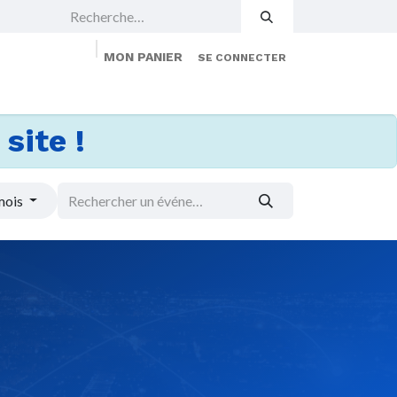
MON PANIER
SE CONNECTER
 Events
Jobs
À propos
Membership
site !
mois