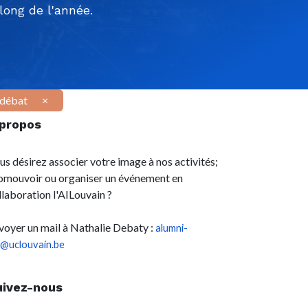
ong de l'année.
-débat
×
 propos
us désirez associer votre image à nos activités;
omouvoir ou organiser un événement en
llaboration l'AILouvain ?
voyer un mail à Nathalie Debaty :
alumni-
l@uclouvain.be
uivez-nous