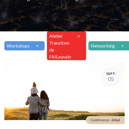
Atelier
×
Transition
Workshops
×
Networking
×
de
l'AILouvain
SEPT.
05
Conférence - débat