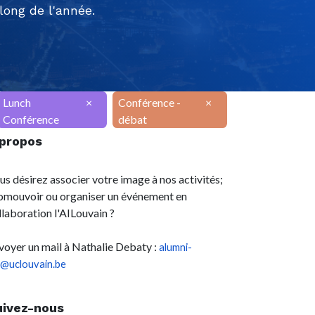
ong de l'année.
Lunch
×
Conférence -
×
Conférence
débat
 propos
us désirez associer votre image à nos activités;
omouvoir ou organiser un événement en
llaboration l'AILouvain ?
voyer un mail à Nathalie Debaty :
alumni-
l@uclouvain.be
uivez-nous