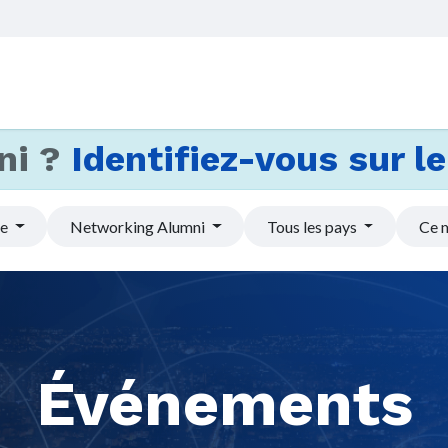
Accueil
Services
Actus et
ni ?
Identifiez-vous sur le 
pe
Networking Alumni
Tous les pays
Ce 
Événements