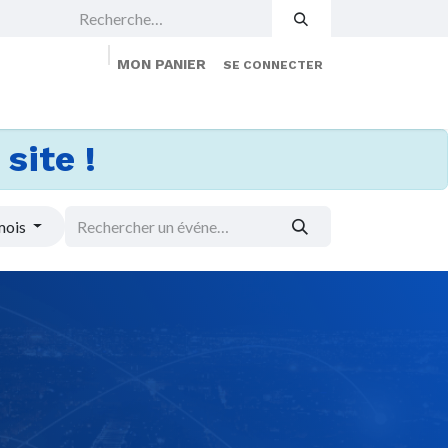
MON PANIER
SE CONNECTER
 Events
Jobs
À propos
Membership
site !
mois