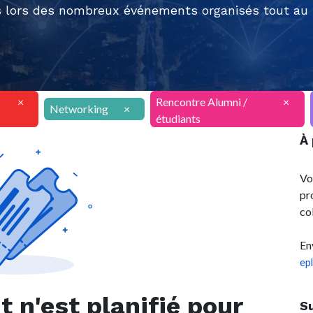
 lors des nombreux événements organisés tout au l
×
Rencontre Alumni /
×
Networking
×
étudiants
À
Vo
pr
co
En
ep
n'est planifié pour
S