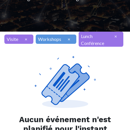
Lunch
×
Visite
×
Workshops
×
Conférence
Aucun événement n'est
planifié pour l'instant