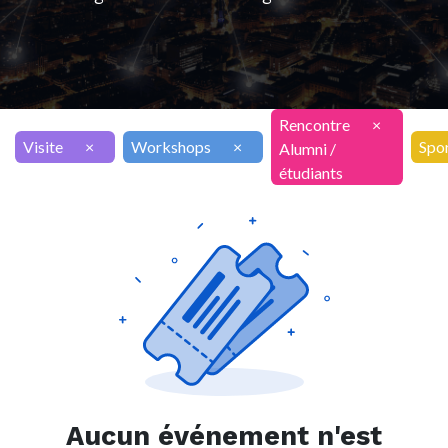
Rencontre
×
Visite
×
Workshops
×
Spo
Alumni /
étudiants
Aucun événement n'est