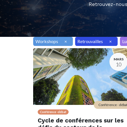
Retrouvez-nous
Workshops
×
Retrouvailles
×
Lu
MARS
10
Conférence - déba
Conférence -débat
Cycle de conférences sur les