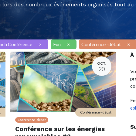
 lors des nombreux événements organisés tout au l
nch Conférence
×
Fun
×
Conférence -débat
×
À
OCT.
20
Vo
pr
co
En
ep
t
Conférence - débat
Conférence -débat
S
Conférence sur les énergies