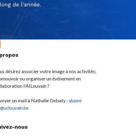
ong de l'année.
 propos
us désirez associer votre image à nos activités;
omouvoir ou organiser un événement en
llaboration l'AILouvain ?
voyer un mail à Nathalie Debaty :
alumni-
l@uclouvain.be
uivez-nous