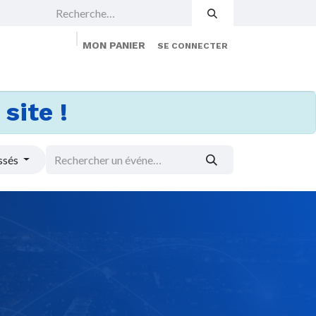
MON PANIER
SE CONNECTER
 Events
Jobs
À propos
Membership
site !
ssés