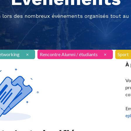
 lors des nombreux événements organisés tout au l
etworking
×
Rencontre Alumni / étudiants
×
Sport
À
Vo
pr
co
En
ep