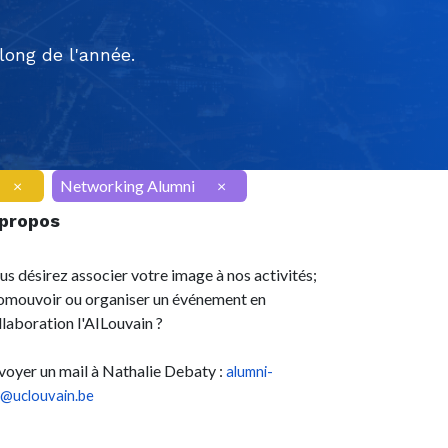
ong de l'année.
×
Networking Alumni
×
 propos
us désirez associer votre image à nos activités;
omouvoir ou organiser un événement en
llaboration l'AILouvain ?
voyer un mail à Nathalie Debaty :
alumni-
l@uclouvain.be