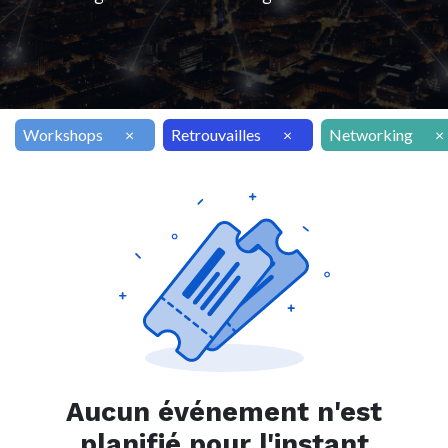
Workshops
×
Retrouvailles
×
Networking
×
Aucun événement n'est
planifié pour l'instant