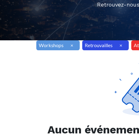
Retrouvez-nous
Workshops
×
Retrouvailles
×
At
Aucun événement 