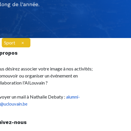
ong de l'année.
Sport
×
 propos
us désirez associer votre image à nos activités;
omouvoir ou organiser un événement en
llaboration l'AILouvain ?
voyer un mail à Nathalie Debaty :
alumni-
l@uclouvain.be
uivez-nous