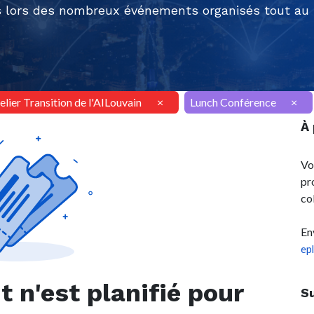
 lors des nombreux événements organisés tout au l
elier Transition de l'AILouvain
×
Lunch Conférence
×
À
Vo
pr
co
En
ep
n'est planifié pour
S