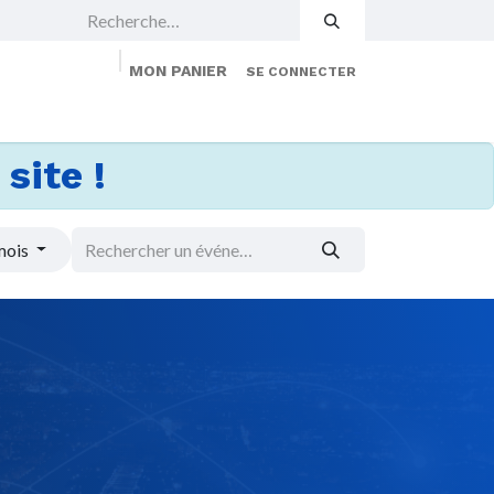
MON PANIER
SE CONNECTER
 Events
Jobs
À propos
Membership
site !
mois