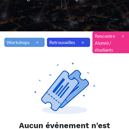
Rencontre
×
Workshops
×
Retrouvailles
×
Alumni /
étudiants
Aucun événement n'est