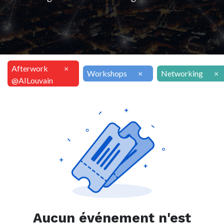
Afterwork
×
Workshops
×
Networking
×
@AILouvain
Aucun événement n'est