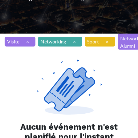
Networ
Visite
×
Networking
×
Sport
×
Alumni
Aucun événement n'est
planifié pour l'instant