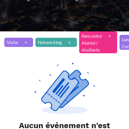
Rencontre
×
Lun
Visite
×
Networking
×
Alumni /
Con
étudiants
Aucun événement n'est