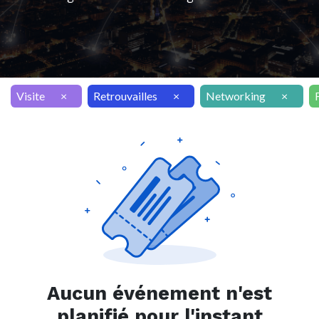
Visite
×
Retrouvailles
×
Networking
×
Aucun événement n'est
planifié pour l'instant