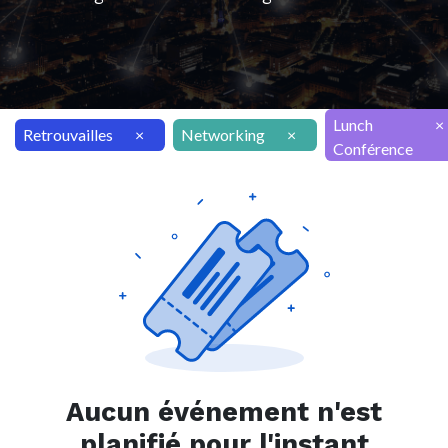
Lunch
×
Retrouvailles
×
Networking
×
Conférence
Aucun événement n'est
planifié pour l'instant