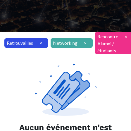
Rencontre
×
Retrouvailles
×
Networking
×
Alumni /
étudiants
Aucun événement n'est