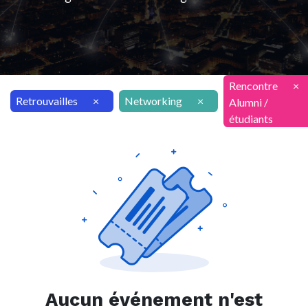
Rencontre
×
Retrouvailles
×
Networking
×
Alumni /
étudiants
Aucun événement n'est