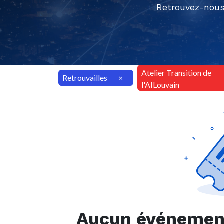
Retrouvez-nous
Atelier Transition de
Retrouvailles
×
l'AILouvain
Aucun événement 