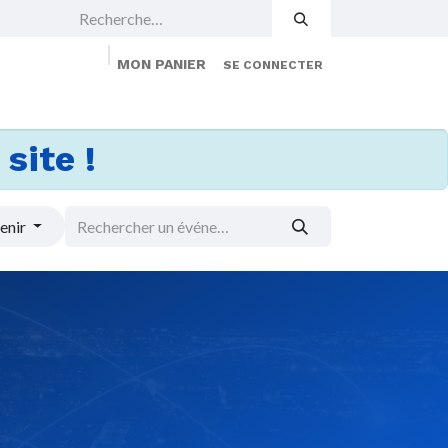
MON PANIER
SE CONNECTER
 Events
Jobs
À propos
Membership
site !
enir