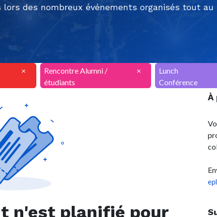
 lors des nombreux événements organisés tout au l
×
Rencontre Alumni /
×
Lunch
étudiants
Conférence
À
Vo
pr
co
En
ep
n'est planifié pour
S