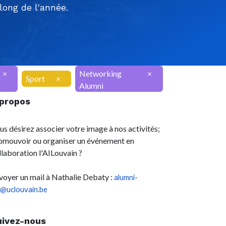
ong de l'année.
×
Networking
×
Sport
×
Alumni
 propos
us désirez associer votre image à nos activités;
omouvoir ou organiser un événement en
llaboration l'AILouvain ?
voyer un mail à Nathalie Debaty :
alumni-
l@uclouvain.be
uivez-nous