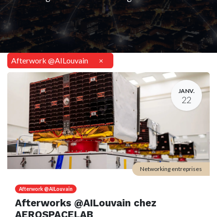
Afterwork @AILouvain
×
JANV.
22
Networking entreprises
Afterwork @AILouvain
Afterworks @AILouvain chez
AEROSPACELAB