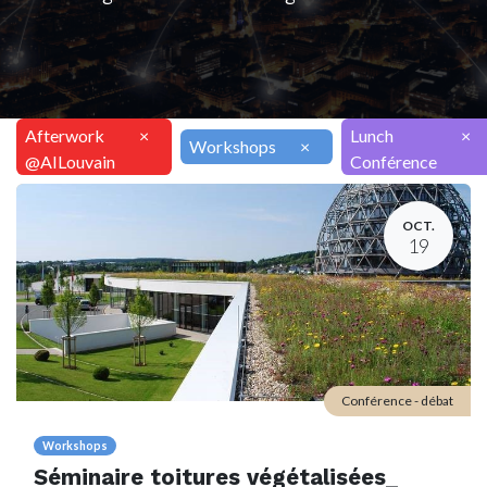
Afterwork
×
Lunch
×
Workshops
×
@AILouvain
Conférence
OCT.
19
Conférence - débat
Workshops
Séminaire toitures végétalisées_