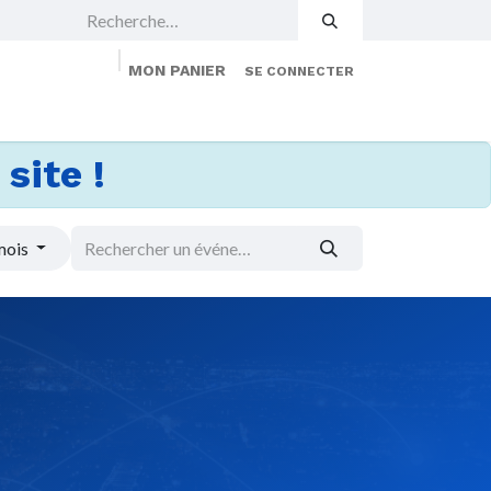
MON PANIER
SE CONNECTER
 Events
Jobs
À propos
Membership
site !
mois