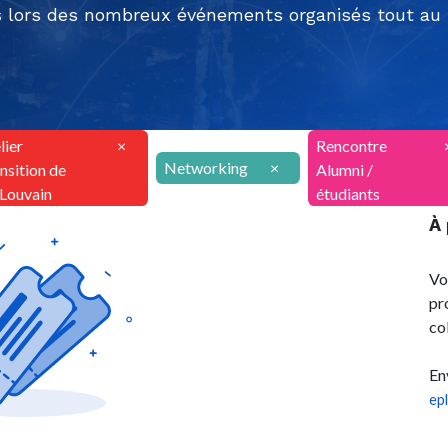
 lors des nombreux événements organisés tout au l
lier
×
Rencontre
Networking
×
nsition de
Alumni /
ILouvain
étudiants
À
Vo
pr
co
En
ep