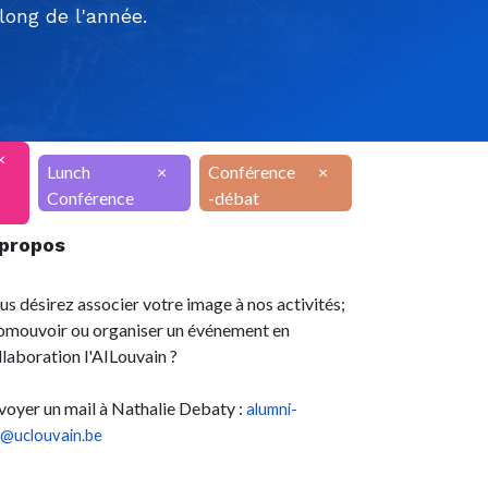
ong de l'année.
×
Lunch
×
Conférence
×
Conférence
-débat
 propos
us désirez associer votre image à nos activités;
omouvoir ou organiser un événement en
llaboration l'AILouvain ?
voyer un mail à Nathalie Debaty :
alumni-
l@uclouvain.be