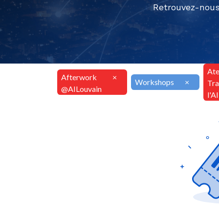
Retrouvez-nous
Ate
Afterwork
×
Workshops
×
Tra
@AILouvain
l'A