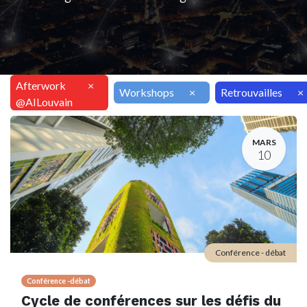
Afterwork
×
Workshops
×
Retrouvailles
×
@AILouvain
MARS
10
Conférence - débat
Conférence -débat
Cycle de conférences sur les défis du