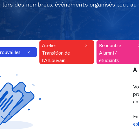
 lors des nombreux événements organisés tout au l
Atelier
×
Rencontre
rouvailles
×
Transition de
Alumni /
l'AILouvain
étudiants
À
Vo
pr
co
En
ep