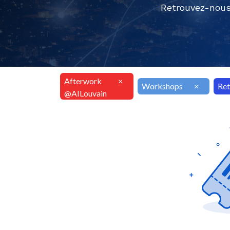
Retrouvez-nous
Afterwork
×
Workshops
×
Ret
@AILouvain