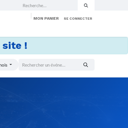
MON PANIER
SE CONNECTER
 Events
Jobs
À propos
Membership
site !
mois