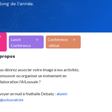
ong de l'année.
×
Lunch
×
Conférence
×
Conférence
-débat
 propos
us désirez associer votre image à nos activités;
omouvoir ou organiser un événement en
llaboration l'AILouvain ?
voyer un mail à Nathalie Debaty :
alumni-
l@uclouvain.be