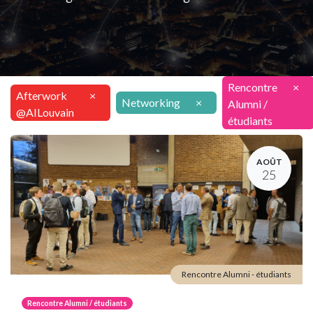
Rencontre
×
Afterwork
×
Networking
×
Alumni /
@AILouvain
étudiants
AOÛT
25
Rencontre Alumni - étudiants
Rencontre Alumni / étudiants