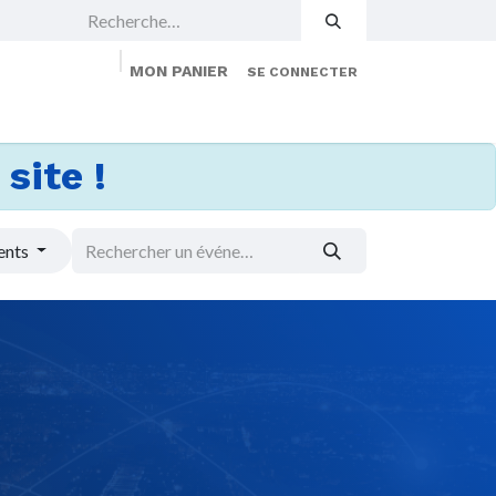
MON PANIER
SE CONNECTER
 Events
Jobs
À propos
Membership
site !
ents