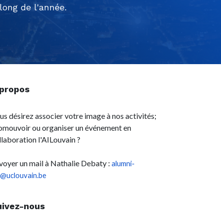
ong de l'année.
 propos
us désirez associer votre image à nos activités;
omouvoir ou organiser un événement en
llaboration l'AILouvain ?
voyer un mail à Nathalie Debaty :
alumni-
l@uclouvain.be
uivez-nous