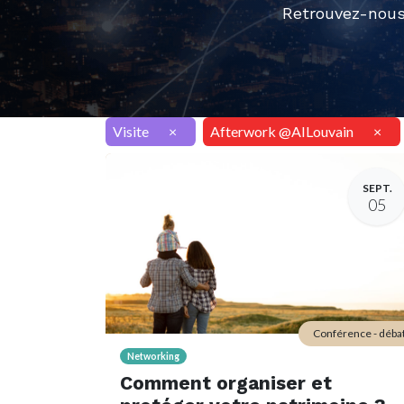
Retrouvez-nous
Visite
×
Afterwork @AILouvain
×
SEPT.
05
Conférence - déba
Networking
Comment organiser et