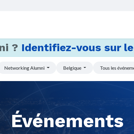
Accueil
Services
Actus et
ni ?
Identifiez-vous sur le 
Networking Alumni
Belgique
Tous les événem
Événements