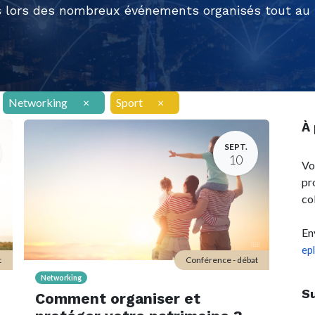
 lors des nombreux événements organisés tout au l
Networking
×
Sport
×
À
SEPT.
10
Vo
pr
co
En
ep
t
Conférence - débat
Networking
S
Comment organiser et