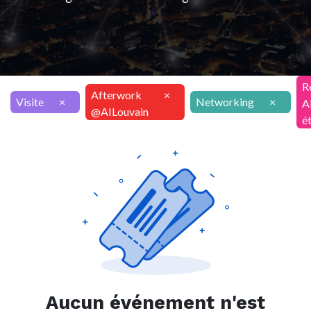
R
Afterwork
×
Visite
×
Networking
×
A
@AILouvain
é
Aucun événement n'est