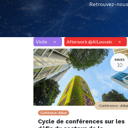
Retrouvez-nous
Visite
×
Afterwork @AILouvain
×
MARS
10
Conférence - déba
Conférence -débat
Cycle de conférences sur les