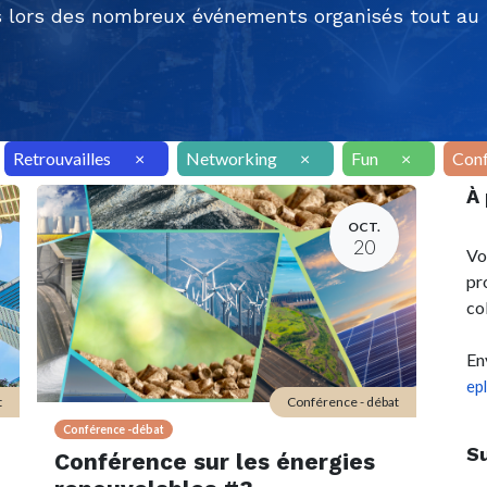
 lors des nombreux événements organisés tout au l
Retrouvailles
×
Networking
×
Fun
×
Conf
À
OCT.
20
Vo
pr
co
En
ep
t
Conférence - débat
Conférence -débat
S
Conférence sur les énergies