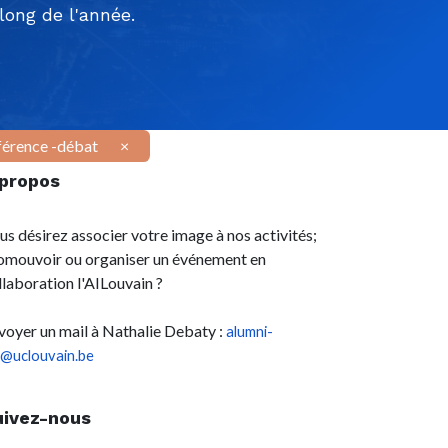
ong de l'année.
érence -débat
×
 propos
us désirez associer votre image à nos activités;
omouvoir ou organiser un événement en
llaboration l'AILouvain ?
voyer un mail à Nathalie Debaty :
alumni-
l@uclouvain.be
uivez-nous