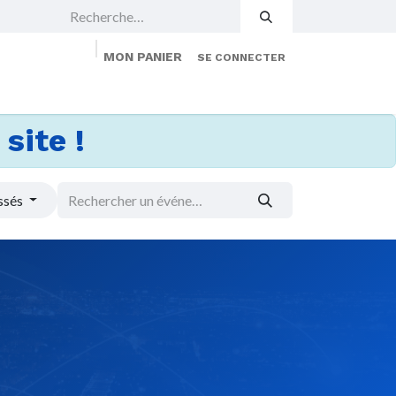
MON PANIER
SE CONNECTER
 Events
Jobs
À propos
Membership
site !
ssés