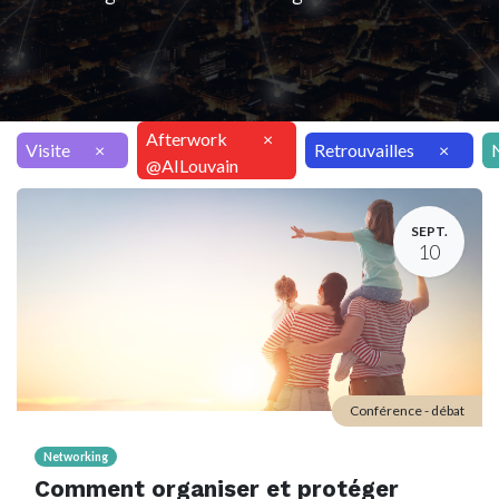
Afterwork
×
Visite
×
Retrouvailles
×
@AILouvain
SEPT.
10
Conférence - débat
Networking
Comment organiser et protéger