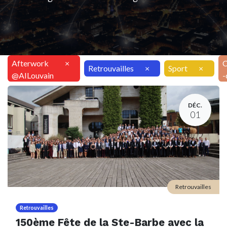
Afterwork
×
C
Retrouvailles
×
Sport
×
@AILouvain
-
DÉC.
01
Retrouvailles
Retrouvailles
150ème Fête de la Ste-Barbe avec la