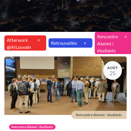
Rencontre
×
Afterwork
×
Retrouvailles
×
Alumni /
@AILouvain
étudiants
AOÛT
25
Rencontre Alumni - étudiants
Rencontre Alumni / étudiants