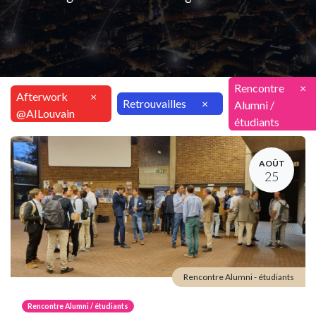
Rencontre
×
Afterwork
×
Retrouvailles
×
Alumni /
@AILouvain
étudiants
AOÛT
25
Rencontre Alumni - étudiants
Rencontre Alumni / étudiants