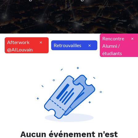
Rencontre
×
Afterwork
×
Retrouvailles
×
Alumni /
@AILouvain
étudiants
Aucun événement n'est