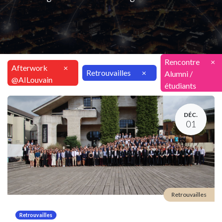
Rencontre
×
Afterwork
×
Retrouvailles
×
Alumni /
@AILouvain
étudiants
DÉC.
01
Retrouvailles
Retrouvailles