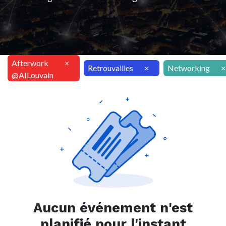
Afterwork
×
Retrouvailles
×
Networking
×
@AILouvain
Aucun événement n'est
planifié pour l'instant