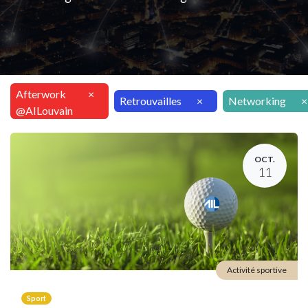
Afterwork
×
Retrouvailles
×
Networking
×
@AILouvain
OCT.
11
Activité sportive
Sport